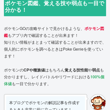
ポケモン図鑑、覚える技や弱点も一目で
分かる！
ポケモンGOの攻略サイトで見かけるような、
ポケモン図
鑑
もアプリ内で確認することが出来ます！
知りたい情報がまとまって確認することが出来ますので、
個人的にポケモンを調べるときはPoke Genieを使ってい
ます！
ポケモンの
CPや種族値
はもちろん
覚える技性能
や
弱点
も
分かりますし、レイドバトルやリワードにおける
100%個
体値
も一目で分かります。
本ブログでポケモンの解説記事を作成す
るときも非常に役に立っています！