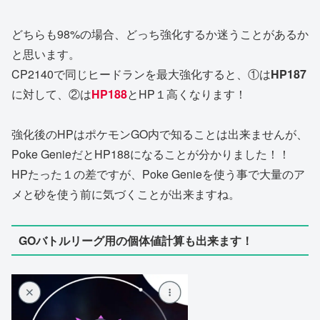
どちらも98%の場合、どっち強化するか迷うことがあるか
と思います。
CP2140で同じヒードランを最大強化すると、①は
HP187
に対して、②は
HP188
とHP１高くなります！
強化後のHPはポケモンGO内で知ることは出来ませんが、
Poke GenieだとHP188になることが分かりました！！
HPたった１の差ですが、Poke Genieを使う事で大量のア
メと砂を使う前に気づくことが出来ますね。
GOバトルリーグ用の個体値計算も出来ます！