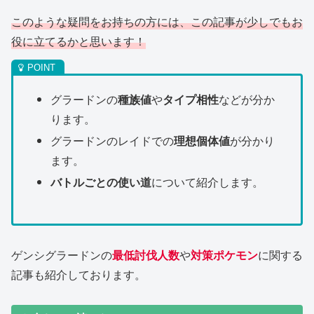
このような疑問をお持ちの方には、この記事が少しでもお
役に立てるかと思います！
グラードンの
種族値
や
タイプ相性
などが分か
ります。
グラードンのレイドでの
理想個体値
が分かり
ます。
バトルごとの使い道
について紹介します。
ゲンシグラードンの
最低討伐人数
や
対策ポケモン
に関する
記事も紹介しております。