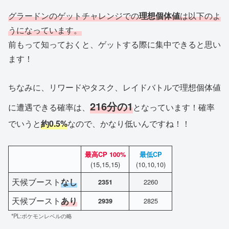
グラードンのゲットチャレンジでの
理想個体値
は以下のよ
うになっています。
前もって知っておくと、ゲットする際に集中できると思い
ます！
ちなみに、リワードやタスク、レイドバトルで理想個体値
216分の1
に遭遇できる確率は、
となっています！確率
でいうと
約
0.5%
なので、かなり低いんですね！！
最高CP
100%
最低CP
(15,15,15)
(10,10,10)
天候ブースト
なし
2260
2351
天候ブースト
あり
2825
2939
*PL:ポケモンレベルの略