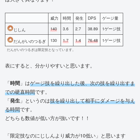
威力
時間
発生
DPS
ゲージ量
140
3.6
2.7
38.89
1ゲージ技
じしん
130
1.7
1.4
76.48
1ゲージ技
だんがいのつるぎ
だんがいのつるぎは限定技となっています。
表にすると、分かりやすいと思います。
「
時間
」は
ゲージ技を繰り出した後、次の技を繰り出すま
での硬直時間
です。
「
発生
」というのは
技を繰り出して相手にダメージを与え
る時間
です。
どちらも数値が低い方が強いです！！
「限定技なのにじしんより威力が10低い」と思います