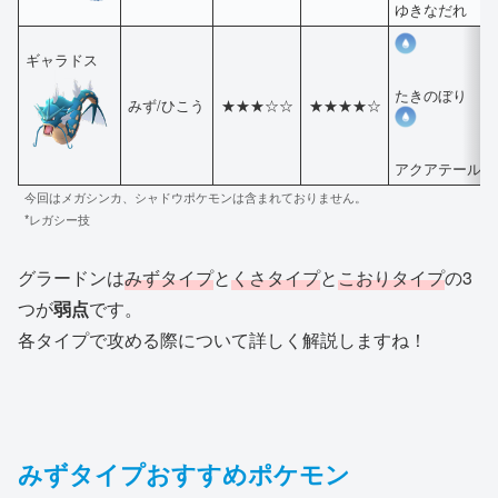
ゆきなだれ
ギャラドス
たきのぼり
みず/ひこう
★★★☆☆
★★★★☆
アクアテール
今回はメガシンカ、シャドウポケモンは含まれておりません。
*レガシー技
グラードンは
みずタイプ
と
くさタイプ
と
こおりタイプ
の3
つが
弱点
です。
各タイプで攻める際について詳しく解説しますね！
みずタイプおすすめポケモン