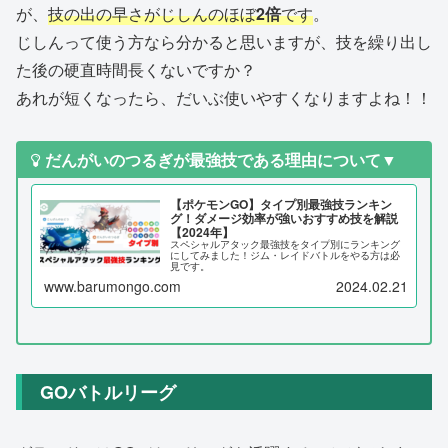
が、
技の出の早さがじしんのほぼ
2倍
です
。
じしんって使う方なら分かると思いますが、技を繰り出し
た後の硬直時間長くないですか？
あれが短くなったら、だいぶ使いやすくなりますよね！！
だんがいのつるぎが最強技である理由について▼
【ポケモンGO】タイプ別最強技ランキン
グ！ダメージ効率が強いおすすめ技を解説
【2024年】
スペシャルアタック最強技をタイプ別にランキング
にしてみました！ジム・レイドバトルをやる方は必
見です。
www.barumongo.com
2024.02.21
GOバトルリーグ