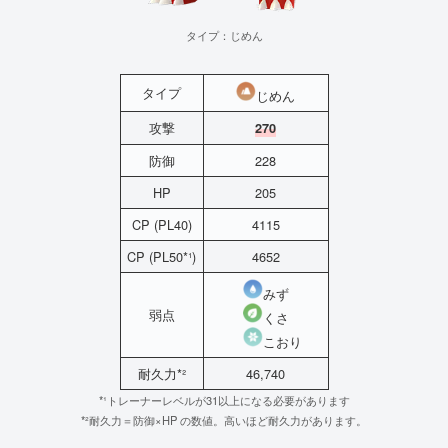
タイプ：じめん
タイプ
じめん
攻撃
270
防御
228
HP
205
CP (PL40)
4115
CP (PL50*¹)
4652
みず
弱点
くさ
こおり
耐久力*²
46,740
*¹トレーナーレベルが31以上になる必要があります
*²耐久力＝防御×HP の数値。高いほど耐久力があります。