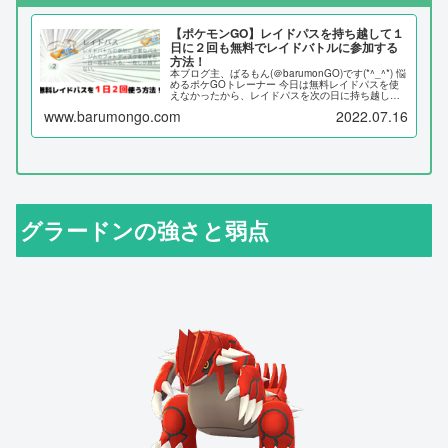
【ポケモンGO】レイドパスを持ち越して１
日に２回も無料でレイドバトルに参加する
方法！
本ブログ主、ばるもん(＠barumonGO)です(*^_^*) 悩
めるポケGOトレーナー 今日は無料レイドパスを使
えなかったから、レイドパスを次の日に持ち越した
い。 本記事では、無料レイドパスを温存して１日に
www.barumongo.com
2022.07.16
２回使う方法を詳しく解説していま...
グラードンの強さと弱点