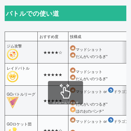
バトルでの使い道
おすすめ度
技構成
ジム攻撃
マッドショット
★★★★☆
だんがいのつるぎ*
レイドバトル
マッドショット
★★★★★
だんがいのつるぎ*
マッドショット or
ドラゴ
GOバトルリーグ
★★★★★
スクロールできます
だんがいのつるぎ*
ほのおのパンチ*
マッドショット or
ドラゴン
GOロケット団
★★★★☆