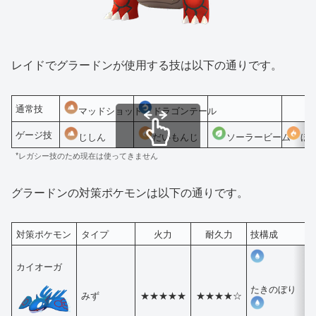
レイドでグラードンが使用する技は以下の通りです。
通常技
マッドショット
ドラゴンテール
ゲージ技
じしん
だいもんじ
ソーラービーム
ほ
*レガシー技のため現在は使ってきません
スクロールできます
グラードンの対策ポケモンは以下の通りです。
対策ポケモン
タイプ
火力
耐久力
技構成
カイオーガ
たきのぼり
みず
★★★★★
★★★★☆