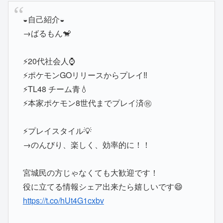
◒自己紹介◒
→ばるもん🐒
⚡️20代社会人⌚️
⚡️ポケモンGOリリースからプレイ‼️
⚡️TL48 チーム青💧
⚡️本家ポケモン8世代までプレイ済㊗️
⚡️プレイスタイル💡
→のんびり、楽しく、効率的に！！
宮城民の方じゃなくても大歓迎です！
役に立てる情報シェア出来たら嬉しいです😄
https://t.co/hUt4G1cxbv