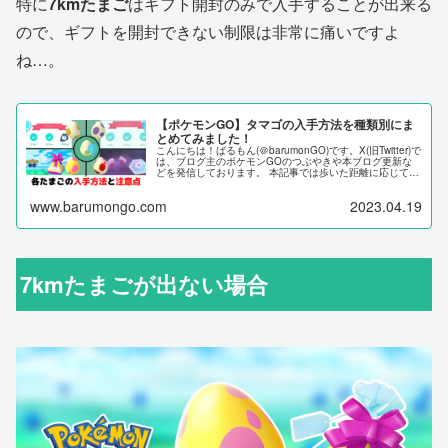
特に
7kmたまご
はギフト開封のみで入手することが出来る
ので、ギフトを開封できない制限は非常に痛いですよ
ね…。
【ポケモンGO】タマゴの入手方法を種類別にま
とめてみました！
こんにちは！ばるもん(＠barumonGO)です。X(旧Twitter)で
は、ブログ主のポケモンGOのつぶやきや本ブログ更新な
どを発信しております。 本記事では歩いた距離に応じてポ
ケモンが孵化するタマゴについて、種類別に入手する方法
やその注...
www.barumongo.com
2023.04.19
7kmたまごが出ない場合