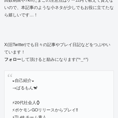
いので、本記事のような小ネタが少しでもお役に立てたな
ら嬉しいです…！
X(旧Twitter)でも日々の記事やプレイ日記などをつぶやい
ています！
フォロー
して頂けると励みになります(*^_^*)
◒自己紹介◒
→ばるもん🐒
⚡️20代社会人⌚️
⚡️ポケモンGOリリースからプレイ‼️
⚡️TL48 チーム青💧