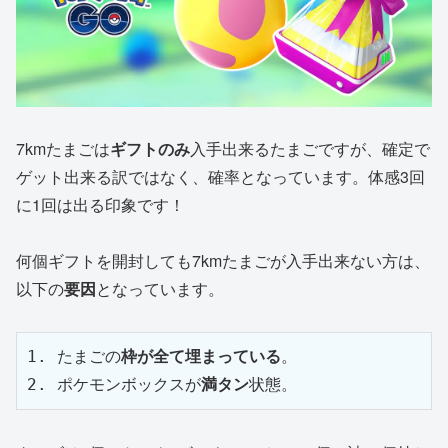
7kmたまごは
ギフトのみ
入手出来るたまごですが、確定で
ゲット出来る訳ではなく、確率となっています。体感3回
に1回は出る印象です！
何個ギフトを開封しても7kmたまごが入手出来ない方は、
以下の
要因
となっています。
1. たまごの
枠が全て埋まっている
。

2. ポケモンボックスが
満タン
状態。