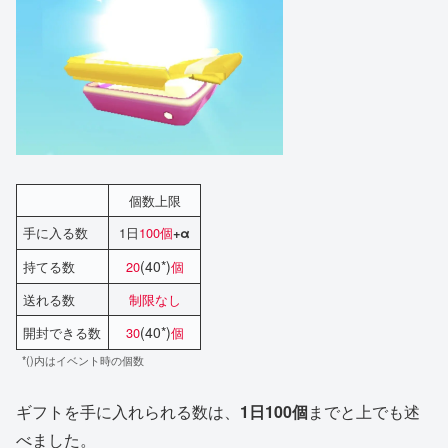
個数上限
手に入る数
1日
100個
+α
(40*)
持てる数
20
個
送れる数
制限なし
(40*)
開封できる数
30
個
*()内はイベント時の個数
ギフトを手に入れられる数は、
1日100個
までと上でも述
べました。