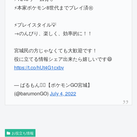
⚡️本家ポケモン8世代までプレイ済㊗️
⚡️プレイスタイル💡
→のんびり、楽しく、効率的に！！
宮城民の方じゃなくても大歓迎です！
役に立てる情報シェア出来たら嬉しいです😄
https://t.co/hUt4G1cxbv
— ばるもん◓⃙【ポケモンGO宮城】
(@barumonGO)
July 4, 2022
お役立ち情報