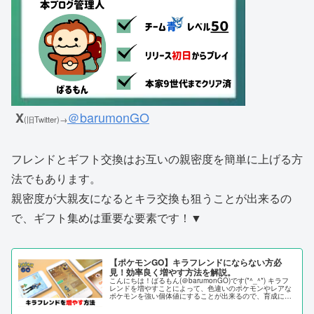
＠barumonGO
X
(旧Twitter)→
フレンドとギフト交換はお互いの親密度を簡単に上げる方
法でもあります。
親密度が大親友になるとキラ交換も狙うことが出来るの
で、ギフト集めは重要な要素です！▼
【ポケモンGO】キラフレンドにならない方必
見！効率良く増やす方法を解説。
こんにちは！ばるもん(＠barumonGO)です(*^_^*) キラフ
レンドを増やすことによって、色違いのポケモンやレアな
ポケモンを強い個体値にすることが出来るので、育成に大
きく貢献してくれるシステムとなっております！ 悩めるポ
ケGOトレー...