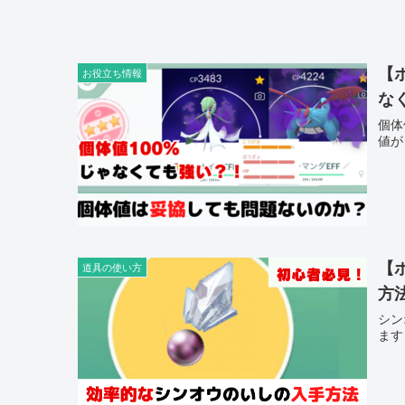
【
お役立ち情報
な
個体
値が
【
道具の使い方
方
シン
ます