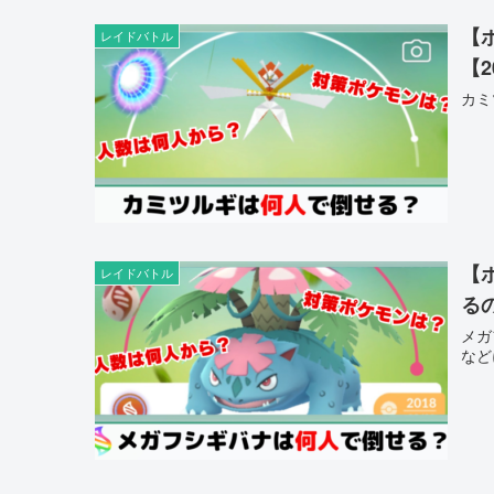
【
レイドバトル
【
カミ
【
レイドバトル
る
メガ
など