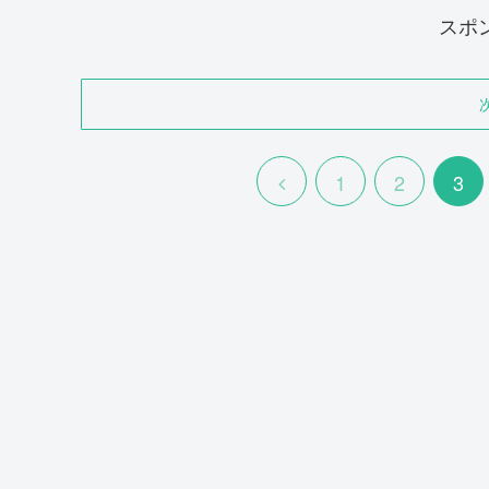
スポ
前
1
2
3
へ