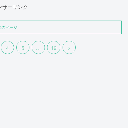
ンサーリンク
次のページ
次
4
5
…
19
へ