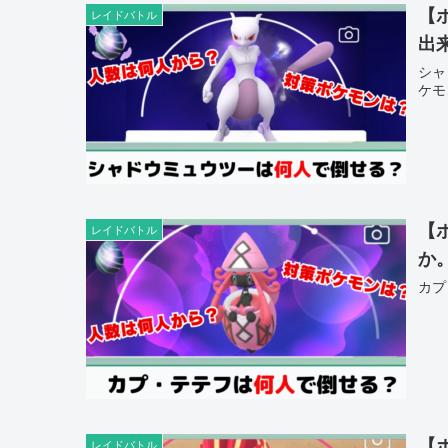
【
レイドバトル
出
シャ
ケモ
【
レイドバトル
か
カプ
【
レイドバトル