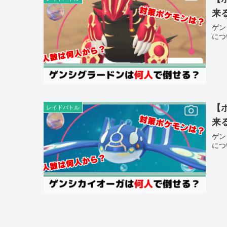
来
ゲン
につ
【
レイドバトル
来
ゲン
につ