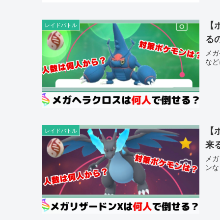
【
レイドバトル
る
メガ
など
【
レイドバトル
来
メガ
ンな